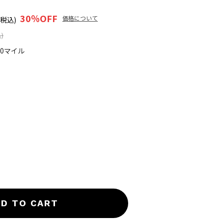
30
％OFF
価格について
(税込)
)
70マイル
D TO CART