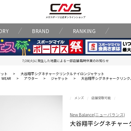
メガスポーツ公式オンラインショップ
ORY
BRAND
RANKING
7/28(火)に発生した地震による一部店舗 臨時休業のお知らせ
ケット
>
大谷翔平シグネチャークリンクルナイロンジャケット
WEAR
>
アウター
>
ジャケット
>
大谷翔平シグネチャークリンク
メンズ
店舗受取可能
New Balance(ニューバランス)
大谷翔平シグネチャー