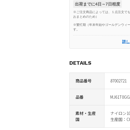
出荷までに4日～7日程度
※ご注文商品によっては、１点注文でも
おまとめのため）
※繁忙期（年末年始やゴールデンウィー
す。
詳し
DETAILS
商品番号
87002721
品番
MJ61T0GG
素材・生産
ナイロン1
国
生産国：Ch