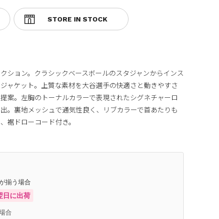
クション。クラシックベースボールのスタジャンからインス
ンジャケット。上質な素材を大谷選手の快適さと動きやすさ
で提案。左胸のトーナルカラーで表現されたシグネチャーロ
演出。裏地メッシュで通気性良く、リブカラーで首あたりも
ト、裾ドローコード付き。
庫が揃う場合
翌日に出荷
場合