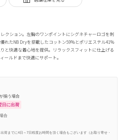
Logoコレクション。左胸のワンポイントにシグネチャーロゴを刺
れたNB Dryを搭載したコットン59%とポリエステル41%
触りと快適な着心地を提供。リラックスフィットに仕上げる
フィールドまで快適にサポート。
庫が揃う場合
翌日に出荷
場合
出荷までに4日～7日程度お時間を頂く場合もございます（お取り寄せ・