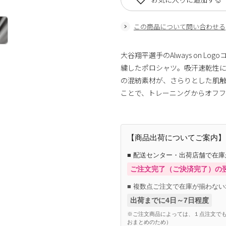
この商品について問い合わせる
大谷翔平選手のAlways on 
繍したポロシャツ。吸汗速乾性に優
の混紡素材が、さらりとした肌
ことで、トレーニングからオフ
【商品出荷についてご案内】
■ 配送センター・出荷店舗で在
ご注文完了（ご決済完了）の
■ 複数点ご注文で在庫が揃わない
出荷までに4日～7日程度
※ご注文商品によっては、１点注文でも
おまとめのため）