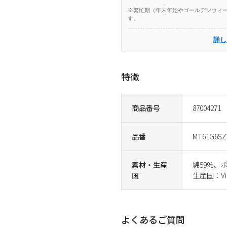
※繁忙期（年末年始やゴールデンウィー
す。
詳し
特徴
商品番号
87004271
品番
MT61G6SZ
素材・生産
綿59%、
国
生産国：Vi
よくあるご質問