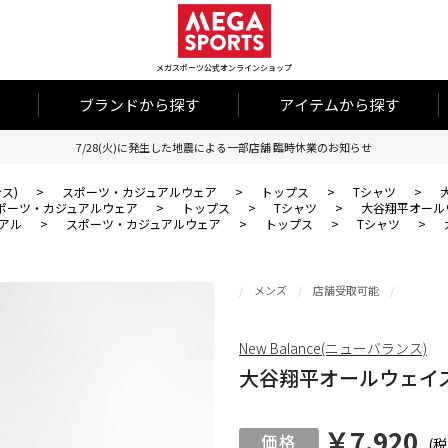
メガスポーツ公式オンラインショップ
ブランドから探す
アイテムから探す
7/28(火)に発生した地震による一部店舗 臨時休業のお知らせ
ンス)
>
スポーツ・カジュアルウェア
>
トップス
>
Tシャツ
>
ポーツ・カジュアルウェア
>
トップス
>
Tシャツ
>
大谷翔平オール
アル
>
スポーツ・カジュアルウェア
>
トップス
>
Tシャツ
>
メンズ
店舗受取可能
New Balance(ニューバランス)
大谷翔平オールウェイ
￥7,920
(税