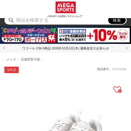
スポーツ
アウトドア
ブランド
アイテム
から探す
から探す
から探す
から探す
メガスポーツ公式オンラインショップ
検索
ワコール CW-X商品 2026年10月1日(木) 価格改定のお知らせ
メンズ
店舗受取可能
商品番号：
87010286
SALE