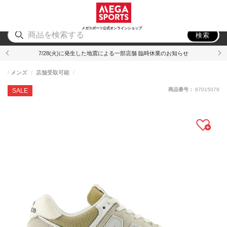
スポーツ
アウトドア
ブランド
アイテム
から探す
から探す
から探す
から探す
メガスポーツ公式オンラインショップ
検索
7/28(火)に発生した地震による一部店舗 臨時休業のお知らせ
メンズ
店舗受取可能
商品番号：
87015079
SALE