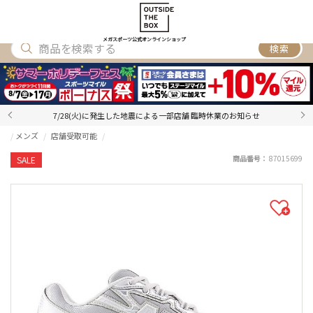
SHOES
WEAR
ACCESSORY
BRAND
RANKING
メガスポーツ公式オンラインショップ
検索
7/28(火)に発生した地震による一部店舗 臨時休業のお知らせ
メンズ
店舗受取可能
商品番号：
87015699
SALE