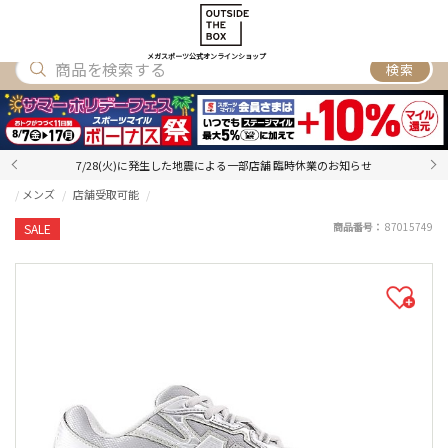
SHOES
WEAR
ACCESSORY
BRAND
RANKING
メガスポーツ公式オンラインショップ
検索
7/28(火)に発生した地震による一部店舗 臨時休業のお知らせ
メンズ
店舗受取可能
商品番号：
87015749
SALE