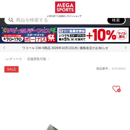
スポーツ
アウトドア
ブランド
アイテム
から探す
から探す
から探す
から探す
メガスポーツ公式オンラインショップ
検索
ワコール CW-X商品 2026年10月1日(木) 価格改定のお知らせ
レディース
店舗受取可能
商品番号：
87016853
SALE