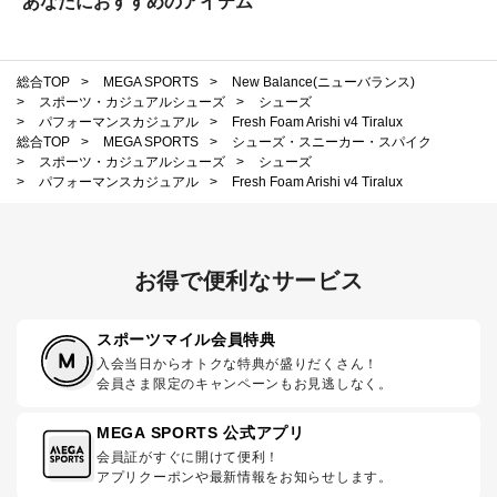
あなたにおすすめのアイテム
総合TOP
>
MEGA SPORTS
>
New Balance(ニューバランス)
>
スポーツ・カジュアルシューズ
>
シューズ
>
パフォーマンスカジュアル
>
Fresh Foam Arishi v4 Tiralux
総合TOP
>
MEGA SPORTS
>
シューズ・スニーカー・スパイク
>
スポーツ・カジュアルシューズ
>
シューズ
>
パフォーマンスカジュアル
>
Fresh Foam Arishi v4 Tiralux
お得で便利なサービス
スポーツマイル会員特典
入会当日からオトクな特典が盛りだくさん！
会員さま限定のキャンペーンもお見逃しなく。
MEGA SPORTS 公式アプリ
会員証がすぐに開けて便利！
アプリクーポンや最新情報をお知らせします。