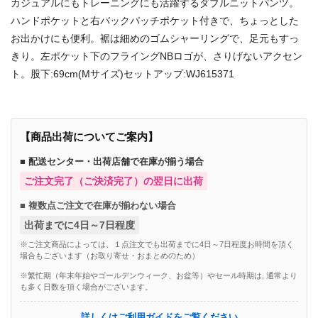
カジュアルにもトレーニングにも活躍するダブルニットパンツ。
ハンドポケットと右バックパッチポケット付きで、ちょっとした
お出かけにも便利。裾は細めのゴムシャーリングで、足元もすっ
きり。左ポケット下のフライングNBロゴが、さりげないアクセン
ト。股下:69cm(Mサイズ)セットアップ:WJ615371
【商品出荷についてご案内】
■ 配送センター・出荷店舗で在庫が揃う場合
ご注文完了（ご決済完了）の翌日に出荷
■ 複数点ご注文で在庫が揃わない場合
出荷までに4日～7日程度
※ご注文商品によっては、１点注文でも出荷までに4日～7日程度お時間を頂く
場合もございます（お取り寄せ・おまとめのため）
※繁忙期（年末年始やゴールデンウィーク、お盆等）やセール時期は, 通常より
も多く日数を頂く場合がございます。
詳しくはご利用ガイドをご覧ください