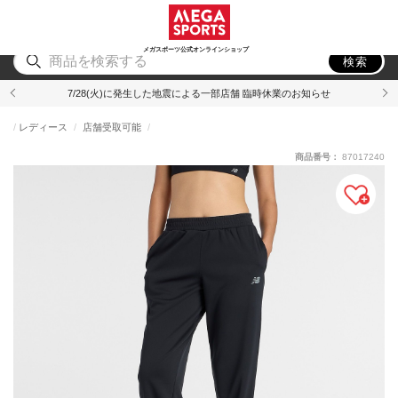
スポーツ
アウトドア
ブランド
アイテム
から探す
から探す
から探す
から探す
メガスポーツ公式オンラインショップ
検索
7/28(火)に発生した地震による一部店舗 臨時休業のお知らせ
レディース
店舗受取可能
商品番号：
87017240