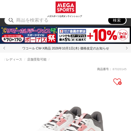
スポーツ
アウトドア
ブランド
アイテム
から探す
から探す
から探す
から探す
メガスポーツ公式オンラインショップ
検索
ワコール CW-X商品 2026年10月1日(木) 価格改定のお知らせ
レディース
店舗受取可能
商品番号：
87020145