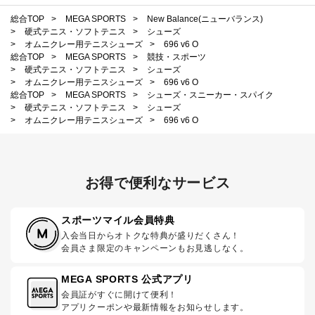
総合TOP
>
MEGA SPORTS
>
New Balance(ニューバランス)
>
硬式テニス・ソフトテニス
>
シューズ
>
オムニクレー用テニスシューズ
>
696 v6 O
総合TOP
>
MEGA SPORTS
>
競技・スポーツ
>
硬式テニス・ソフトテニス
>
シューズ
>
オムニクレー用テニスシューズ
>
696 v6 O
総合TOP
>
MEGA SPORTS
>
シューズ・スニーカー・スパイク
>
硬式テニス・ソフトテニス
>
シューズ
>
オムニクレー用テニスシューズ
>
696 v6 O
お得で便利なサービス
スポーツマイル会員特典
入会当日からオトクな特典が盛りだくさん！
会員さま限定のキャンペーンもお見逃しなく。
MEGA SPORTS 公式アプリ
会員証がすぐに開けて便利！
アプリクーポンや最新情報をお知らせします。