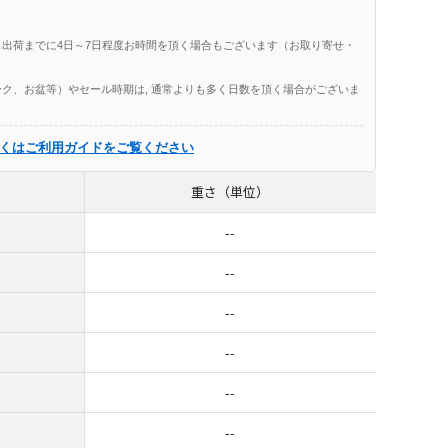
出荷までに4日～7日程度お時間を頂く場合もございます（お取り寄せ・
ク、お盆等）やセール時期は, 通常よりも多く日数を頂く場合がございま
くはご利用ガイドをご覧ください
重さ（単位）
--
--
--
--
--
--