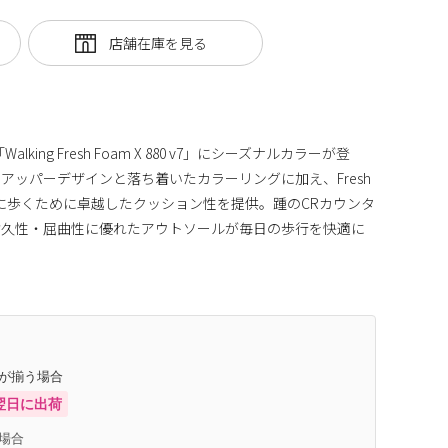
ing Fresh Foam X 880 v7」にシーズナルカラーが登
アッパーデザインと落ち着いたカラーリングに加え、Fresh
適に歩くために卓越したクッション性を提供。踵のCRカウンタ
耐久性・屈曲性に優れたアウトソールが毎日の歩行を快適に
庫が揃う場合
翌日に出荷
場合