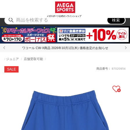
スポーツ
アウトドア
ブランド
アイテム
から探す
から探す
から探す
から探す
メガスポーツ公式オンラインショップ
検索
ワコール CW-X商品 2026年10月1日(木) 価格改定のお知らせ
ジュニア
店舗受取可能
商品番号：
87020954
SALE