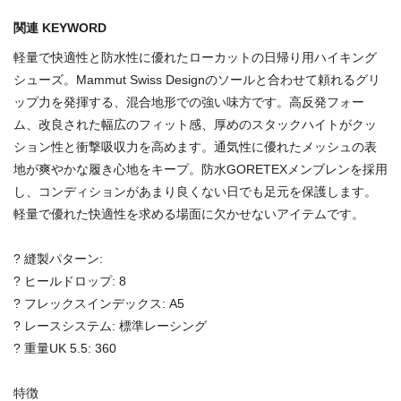
関連 KEYWORD
軽量で快適性と防水性に優れたローカットの日帰り用ハイキング
シューズ。Mammut Swiss Designのソールと合わせて頼れるグリ
ップ力を発揮する、混合地形での強い味方です。高反発フォー
ム、改良された幅広のフィット感、厚めのスタックハイトがクッ
ション性と衝撃吸収力を高めます。通気性に優れたメッシュの表
地が爽やかな履き心地をキープ。防水GORETEXメンブレンを採用
し、コンディションがあまり良くない日でも足元を保護します。
軽量で優れた快適性を求める場面に欠かせないアイテムです。
? 縫製パターン:
? ヒールドロップ: 8
? フレックスインデックス: A5
? レースシステム: 標準レーシング
? 重量UK 5.5: 360
特徴