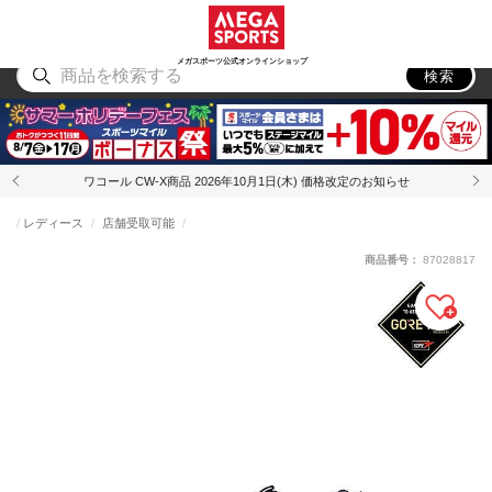
スポーツ
アウトドア
ブランド
アイテム
から探す
から探す
から探す
から探す
メガスポーツ公式オンラインショップ
検索
ワコール CW-X商品 2026年10月1日(木) 価格改定のお知らせ
レディース
店舗受取可能
商品番号：
87028817