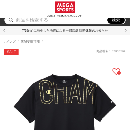
スポーツ
アウトドア
ブランド
アイテム
から探す
から探す
から探す
から探す
メガスポーツ公式オンラインショップ
検索
7/28(火)に発生した地震による一部店舗 臨時休業のお知らせ
メンズ
店舗受取可能
商品番号：
87033569
SALE