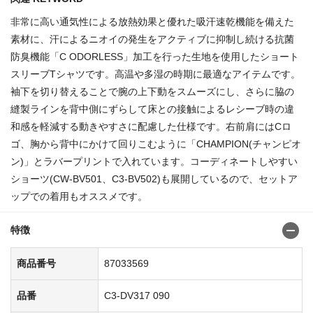
非常に高い通気性による放熱効果と優れた吸汗速乾機能を備えた
素材に、汗によるニオイの発生をアクティブに抑制し続ける抗菌
防臭機能「C ODORLESS」加工を行った生地を使用したショート
スリーブTシャツです。高温や多湿の時期に最適なアイテムです。
袖下を切り替えることで腕の上下動をスムーズにし、さらに脇の
縫製ラインを背中側にずらして床との接触によるレシーブ時の違
和感を軽減する動きやすさに配慮した仕様です。右前肩にはCロ
ゴ、胸から背中にかけて回りこむように「CHAMPION(チャンピオ
ン)」とラバープリントで入れています。コーディネートしやすい
ショーツ(CW-BV501、C3-BV502)も展開しているので、セットア
ップでの着用もオススメです。
特徴
商品番号
87033569
品番
C3-DV317 090