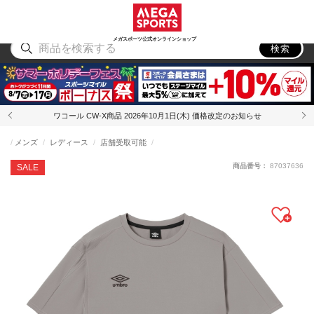
スポーツ
アウトドア
ブランド
アイテム
から探す
から探す
から探す
から探す
メガスポーツ公式オンラインショップ
検索
ワコール CW-X商品 2026年10月1日(木) 価格改定のお知らせ
メンズ
レディース
店舗受取可能
商品番号：
87037636
SALE