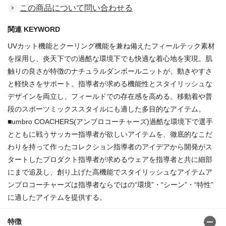
この商品について問い合わせる
関連 KEYWORD
UVカット機能とクーリング機能を兼ね備えたフィールテック素材
を採用し、炎天下での過酷な環境下でも快適な着心地を実現。肌
触りの良さが特徴のナチュラルダンボールニットが、動きやすさ
と軽快さをサポート。指導者が求める機能性とスタイリッシュな
デザインを両立し、フィールドでの存在感を高める。移動着や普
段のスポーツミックススタイルにも適した多目的なアイテム。
■umbro COACHERS(アンブロコーチャーズ)過酷な環境下で選手
とともに戦うサッカー指導者が欲しいアイテムを、徹底的なこだ
わりを持って作ったコレクション指導者のアイデアから開発がス
タートしたプロダクト指導者が求めるウェアを指導者と共に細部
にまで追及し、創り上げた高機能でスタイリッシュなアイテムア
ンブロコーチャーズは指導者ならではの“環境”・“シーン”・“特性”
に適したアイテムを提供する。
特徴