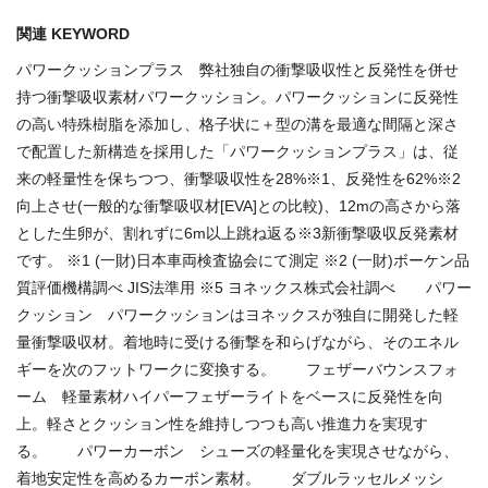
関連 KEYWORD
パワークッションプラス 弊社独自の衝撃吸収性と反発性を併せ
持つ衝撃吸収素材パワークッション。パワークッションに反発性
の高い特殊樹脂を添加し、格子状に＋型の溝を最適な間隔と深さ
で配置した新構造を採用した「パワークッションプラス」は、従
来の軽量性を保ちつつ、衝撃吸収性を28%※1、反発性を62%※2
向上させ(一般的な衝撃吸収材[EVA]との比較)、12mの高さから落
とした生卵が、割れずに6m以上跳ね返る※3新衝撃吸収反発素材
です。 ※1 (一財)日本車両検査協会にて測定 ※2 (一財)ボーケン品
質評価機構調べ JIS法準用 ※5 ヨネックス株式会社調べ パワー
クッション パワークッションはヨネックスが独自に開発した軽
量衝撃吸収材。着地時に受ける衝撃を和らげながら、そのエネル
ギーを次のフットワークに変換する。 フェザーバウンスフォ
ーム 軽量素材ハイパーフェザーライトをベースに反発性を向
上。軽さとクッション性を維持しつつも高い推進力を実現す
る。 パワーカーボン シューズの軽量化を実現させながら、
着地安定性を高めるカーボン素材。 ダブルラッセルメッシ