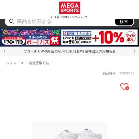
スポーツ
アウトドア
ブランド
アイテム
から探す
から探す
から探す
から探す
メガスポーツ公式オンラインショップ
検索
ワコール CW-X商品 2026年10月1日(木) 価格改定のお知らせ
レディース
店舗受取可能
商品番号：
87039061