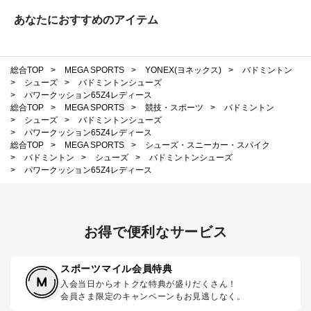
あなたにおすすめのアイテム
総合TOP
>
MEGA SPORTS
>
YONEX(ヨネックス)
>
バドミントン
>
シューズ
>
バドミントンシューズ
>
パワークッション65Z4レディース
総合TOP
>
MEGA SPORTS
>
競技・スポーツ
>
バドミントン
>
シューズ
>
バドミントンシューズ
>
パワークッション65Z4レディース
総合TOP
>
MEGA SPORTS
>
シューズ・スニーカー・スパイク
>
バドミントン
>
シューズ
>
バドミントンシューズ
>
パワークッション65Z4レディース
お得で便利なサービス
スポーツマイル会員特典
入会当日からオトクな特典が盛りだくさん！
会員さま限定のキャンペーンもお見逃しなく。