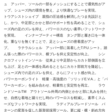
ュ アッパー、ソールの一部をメッシュにすることで通気性がア
ップ。シューズ内の環境を整え、より快適なプレーを実現。
トウアシストシェイプ 親指の圧迫感を解消したつま先設計と
し、かつ、中足部とかかと部のサポート性を高めることで、シュ
ーズ内の足のズレを抑え、パワーロスのない素早いフットワーク
を実現。 インナーブーティー構造 タング部と履き口を一体
化。重なりを無くすことで、足とシューズの密着度がアッ
プ。 ラテラルシェル アッパー部に装着したT.P.U.シート。踏
ん張った際のパワーロス、横ブレを抑え安定性が向上。 シン
クロフィットインソール 従来より中足部からカカト部側面を立
ち上げ、足との一体感を高めるとともにカカト部前方を隆起し、
シューズ内での足のズレを抑え、さらにフィット感が向上。
パワーカーボンライト 軽量・高強度の「ソリッドE.V.A.」と「パ
ワーカーボン」を組み合わせ、軽量性と安定性を両立。 ラウ
ンドソールTM アウトソール外周の内側とかかと部に丸みを持た
せ、自然な着地と蹴りだし時のパワーロスを軽減し、素早くスム
ーズなフットワークを実現。 ラディアルブレードソール パ
ターンの変形を促した新形状採用ソール。更に縦・横・斜め方向