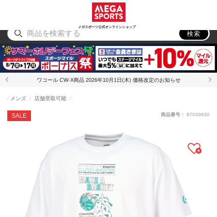
スポーツ
アウトドア
ブランド
アイテム
から探す
から探す
から探す
から探す
メガスポーツ公式オンラインショップ
検索
ワコール CW-X商品 2026年10月1日(木) 価格改定のお知らせ
メンズ
店舗受取可能
商品番号：
87039830
SALE