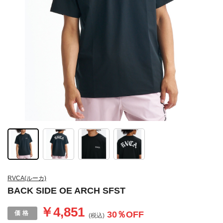
RVCA(ルーカ)
BACK SIDE OE ARCH SFST
￥4,851
30
％OFF
(税込)