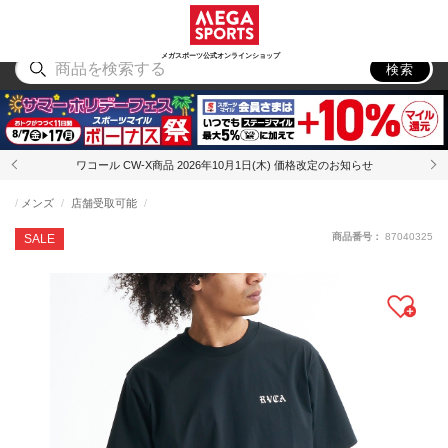
スポーツ
アウトドア
ブランド
アイテム
から探す
から探す
から探す
から探す
メガスポーツ公式オンラインショップ
検索
ワコール CW-X商品 2026年10月1日(木) 価格改定のお知らせ
メンズ
店舗受取可能
商品番号：
87040325
SALE