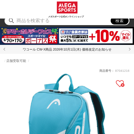
スポーツ
アウトドア
ブランド
アイテム
から探す
から探す
から探す
から探す
メガスポーツ公式オンラインショップ
検索
ワコール CW-X商品 2026年10月1日(木) 価格改定のお知らせ
店舗受取可能
商品番号：
87041216