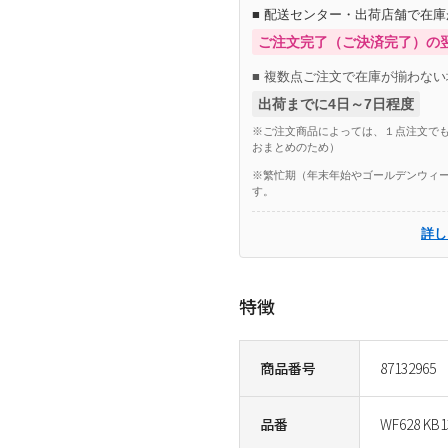
■ 配送センター・出荷店舗で在
ご注文完了（ご決済完了）の
■ 複数点ご注文で在庫が揃わない
出荷までに4日～7日程度
※ご注文商品によっては、１点注文でも
おまとめのため）
※繁忙期（年末年始やゴールデンウィー
す。
詳し
特徴
商品番号
87132965
品番
WF628 KB1