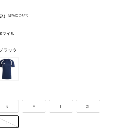
価格について
込)
80マイル
ブラック
S
M
L
XL
.