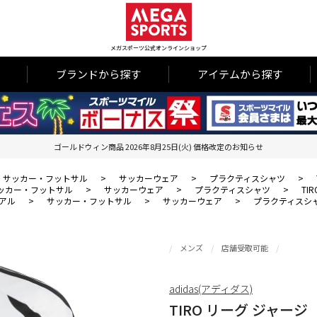
メガスポーツ公式オンラインショップ
ブランドから探す
アイテムから探す
ゴールドウィン商品 2026年8月25日(火) 価格改定のお知らせ
サッカー・フットサル
>
サッカーウェア
>
プラクティスシャツ
>
ッカー・フットサル
>
サッカーウェア
>
プラクティスシャツ
>
TI
アル
>
サッカー・フットサル
>
サッカーウェア
>
プラクティスシ
メンズ
店舗受取可能
adidas(アディダス)
TIRO リーグ ジャージ