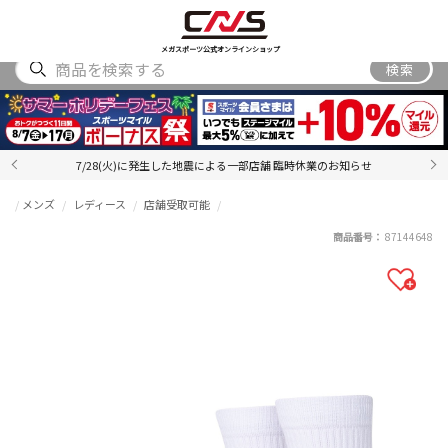
SHOES
WEAR
ACCESSORY
BRAND
RANKING
メガスポーツ公式オンラインショップ
検索
7/28(火)に発生した地震による一部店舗 臨時休業のお知らせ
メンズ
レディース
店舗受取可能
商品番号：
87144648