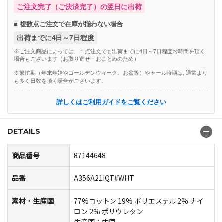
ご注文完了（ご決済完了）の翌日に出荷
■ 複数点ご注文で在庫が揃わない場合
出荷までに4日～7日程度
※ご注文商品によっては、１点注文でも出荷までに4日～7日程度お時間を頂く
場合もございます（お取り寄せ・おまとめのため）
※繁忙期（年末年始やゴールデンウィーク、お盆等）やセール時期は, 通常より
も多く日数を頂く場合がございます。
詳しくはご利用ガイドをご覧ください
DETAILS
商品番号
87144648
品番
A356A21IQT#WHT
素材・生産国
77%コットン 19% ポリエステル 2% ナイ
ロン 2% ポリウレタン
生産国：中国