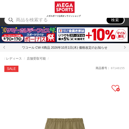
スポーツ
アウトドア
ブランド
アイテム
から探す
から探す
から探す
から探す
メガスポーツ公式オンラインショップ
検索
ワコール CW-X商品 2026年10月1日(木) 価格改定のお知らせ
レディース
店舗受取可能
商品番号：
87146155
SALE