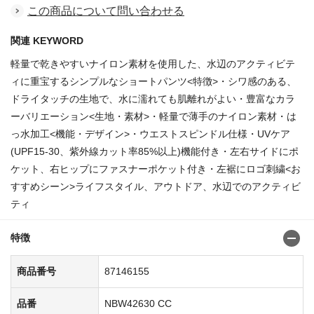
この商品について問い合わせる
関連 KEYWORD
軽量で乾きやすいナイロン素材を使用した、水辺のアクティビテ
ィに重宝するシンプルなショートパンツ<特徴>・シワ感のある、
ドライタッチの生地で、水に濡れても肌離れがよい・豊富なカラ
ーバリエーション<生地・素材>・軽量で薄手のナイロン素材・は
っ水加工<機能・デザイン>・ウエストスピンドル仕様・UVケア
(UPF15-30、紫外線カット率85%以上)機能付き・左右サイドにポ
ケット、右ヒップにファスナーポケット付き・左裾にロゴ刺繍<お
すすめシーン>ライフスタイル、アウトドア、水辺でのアクティビ
ティ
特徴
商品番号
87146155
品番
NBW42630 CC