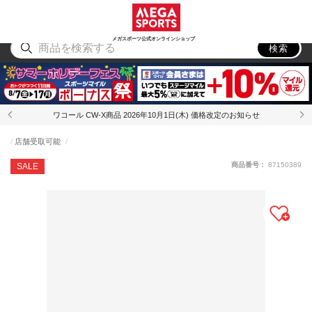
スポーツ
アウトドア
ブランド
アイテム
から探す
から探す
から探す
から探す
メガスポーツ公式オンラインショップ
検索
ワコール CW-X商品 2026年10月1日(木) 価格改定のお知らせ
店舗受取可能
商品番号：
87150389
SALE