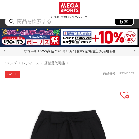
スポーツ
アウトドア
ブランド
アイテム
から探す
から探す
から探す
から探す
メガスポーツ公式オンラインショップ
検索
ワコール CW-X商品 2026年10月1日(木) 価格改定のお知らせ
メンズ
レディース
店舗受取可能
商品番号：
87243697
SALE