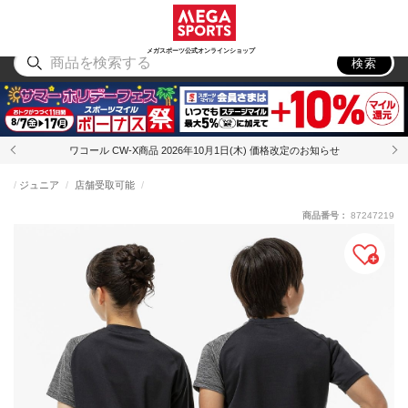
スポーツ
アウトドア
ブランド
アイテム
から探す
から探す
から探す
から探す
メガスポーツ公式オンラインショップ
検索
ワコール CW-X商品 2026年10月1日(木) 価格改定のお知らせ
ジュニア
店舗受取可能
商品番号：
87247219