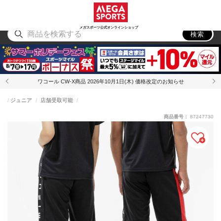
スポーツ
アウトドア
ブランド
アイテム
から探す
から探す
から探す
から探す
メガスポーツ公式オンラインショップ
検索
ワコール CW-X商品 2026年10月1日(木) 価格改定のお知らせ
ジュニア
店舗受取可能
商品番号：
87247730