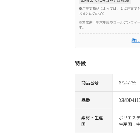
※ご注文商品によっては、１点注文でも
おまとめのため）
※繁忙期（年末年始やゴールデンウィー
す。
詳し
特徴
商品番号
87247755
品番
32MDD411
素材・生産
ポリエステ
国
生産国：