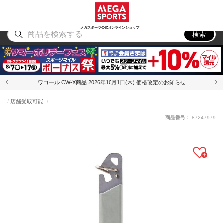
スポーツ
アウトドア
ブランド
アイテム
から探す
から探す
から探す
から探す
メガスポーツ公式オンラインショップ
検索
ワコール CW-X商品 2026年10月1日(木) 価格改定のお知らせ
店舗受取可能
商品番号：
87247979