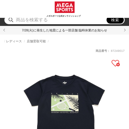
スポーツ
アウトドア
ブランド
アイテム
から探す
から探す
から探す
から探す
メガスポーツ公式オンラインショップ
検索
7/28(火)に発生した地震による一部店舗 臨時休業のお知らせ
レディース
店舗受取可能
商品番号：
87249017