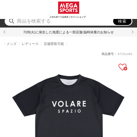
スポーツ
アウトドア
ブランド
アイテム
から探す
から探す
から探す
から探す
メガスポーツ公式オンラインショップ
検索
7/28(火)に発生した地震による一部店舗 臨時休業のお知らせ
メンズ
レディース
店舗受取可能
商品番号：
87251484