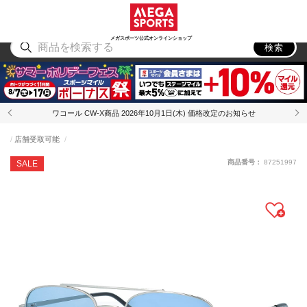
スポーツ
アウトドア
ブランド
アイテム
から探す
から探す
から探す
から探す
メガスポーツ公式オンラインショップ
検索
ワコール CW-X商品 2026年10月1日(木) 価格改定のお知らせ
店舗受取可能
商品番号：
87251997
SALE