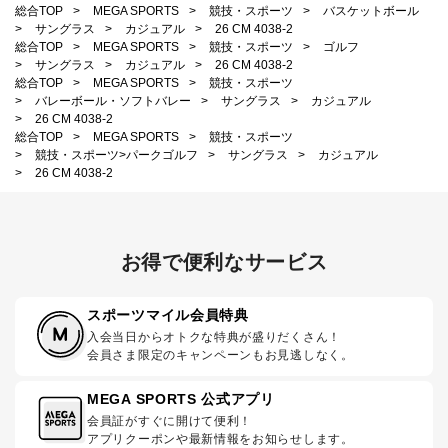
総合TOP
>
MEGA SPORTS
>
競技・スポーツ
>
バスケットボール
>
サングラス
>
カジュアル
>
26 CM 4038-2
総合TOP
>
MEGA SPORTS
>
競技・スポーツ
>
ゴルフ
>
サングラス
>
カジュアル
>
26 CM 4038-2
総合TOP
>
MEGA SPORTS
>
競技・スポーツ
>
バレーボール・ソフトバレー
>
サングラス
>
カジュアル
>
26 CM 4038-2
総合TOP
>
MEGA SPORTS
>
競技・スポーツ
>
競技・スポーツ>パークゴルフ
>
サングラス
>
カジュアル
>
26 CM 4038-2
お得で便利なサービス
スポーツマイル会員特典
入会当日からオトクな特典が盛りだくさん！
会員さま限定のキャンペーンもお見逃しなく。
MEGA SPORTS 公式アプリ
会員証がすぐに開けて便利！
アプリクーポンや最新情報をお知らせします。