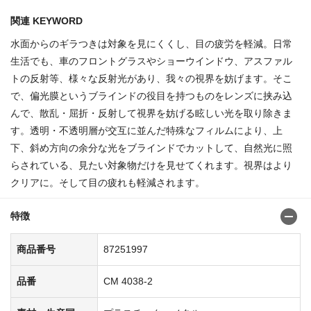
関連 KEYWORD
水面からのギラつきは対象を見にくくし、目の疲労を軽減。日常
生活でも、車のフロントグラスやショーウインドウ、アスファル
トの反射等、様々な反射光があり、我々の視界を妨げます。そこ
で、偏光膜というブラインドの役目を持つものをレンズに挟み込
んで、散乱・屈折・反射して視界を妨げる眩しい光を取り除きま
す。透明・不透明層が交互に並んだ特殊なフィルムにより、上
下、斜め方向の余分な光をブラインドでカットして、自然光に照
らされている、見たい対象物だけを見せてくれます。視界はより
クリアに。そして目の疲れも軽減されます。
特徴
商品番号
87251997
品番
CM 4038-2