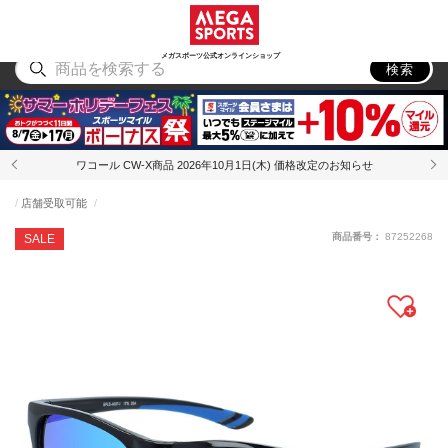
スポーツ
アウトドア
ブランド
アイテム
から探す
から探す
から探す
から探す
メガスポーツ公式オンラインショップ
検索
ワコール CW-X商品 2026年10月1日(木) 価格改定のお知らせ
店舗受取可能
商品番号：
87252268
SALE