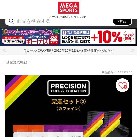
スポーツ
アウトドア
ブランド
アイテム
から探す
から探す
から探す
から探す
メガスポーツ公式オンラインショップ
検索
ワコール CW-X商品 2026年10月1日(木) 価格改定のお知らせ
店舗受取可能
商品番号：
87252607