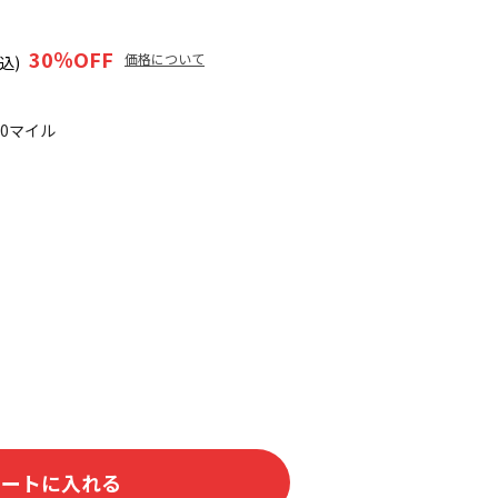
30
％OFF
価格について
込)
50マイル
カートに入れる