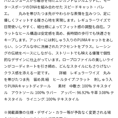
バレエシューズから着想を得たエレガントなシルエットに、モー
タースポーツのDNAを組み合わせた スピードキャット・バレ
エ。 丸みを帯びたつま先がやわらかな表情を生みつつ、足に
優しくフィットする履き心地を実現します。レギュラーワイズで
日常使いしやすく、紐仕様によってフィット感の調整も自在。フ
ラットなヒール構造は安定感を高め、長時間の歩行でも快適さを
キープします。アッパーには刺しゅう入りのPUMAキャットをあし
らい、シンプルな中に洗練されたアクセントをプラス。レーシン
グの伝統をベースにしながら、ストリートでも映える優雅で個性
的なデザインに仕上がっています。ロープロファイルの美しいライ
ンがコーディネートを引き締め、どんなスタイルにもさりげない
クラス感を添える一足です。 詳細 レギュラーワイズ 丸み
を帯びたつま先 留め具:紐 ヒールタイプ:フラット 刺しゅう入
りPUMAキャットディテール 素材 中敷き: 100% テキスタイ
ル アウトソール: 100% ラバー アッパー: 96.92% 牛革 3.08% テ
キスタイル ライニング: 100% テキスタイル
※掲載画像の仕様・デザイン・カラー等が予告なく変更される場