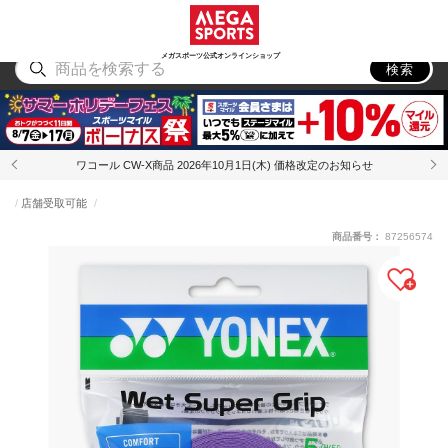
スポーツ
アウトドア
ブランド
アイテム
から探す
から探す
から探す
から探す
メガスポーツ公式オンラインショップ
検索
ワコール CW-X商品 2026年10月1日(木) 価格改定のお知らせ
店舗受取可能
商品番号：
87256574