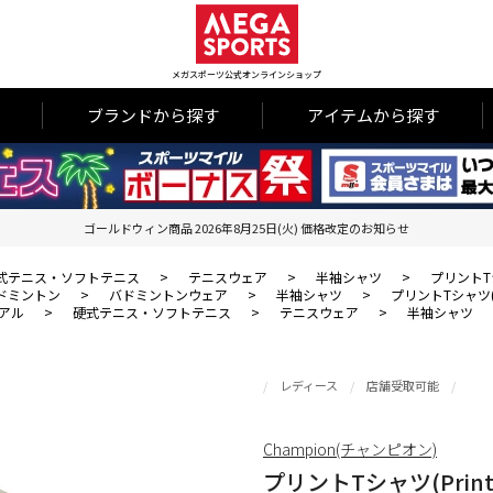
メガスポーツ公式オンラインショップ
ブランドから探す
アイテムから探す
ゴールドウィン商品 2026年8月25日(火) 価格改定のお知らせ
式テニス・ソフトテニス
>
テニスウェア
>
半袖シャツ
>
プリントTシャツ
ドミントン
>
バドミントンウェア
>
半袖シャツ
>
プリントTシャツ(Prin
アル
>
硬式テニス・ソフトテニス
>
テニスウェア
>
半袖シャツ
レディース
店舗受取可能
Champion(チャンピオン)
プリントTシャツ(Print Te