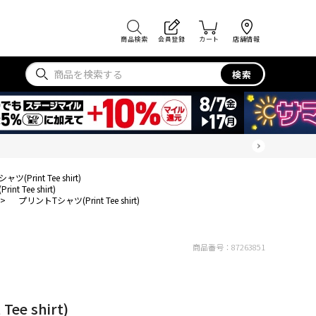
商品検索
会員登録
カート
店舗情報
検索
(Print Tee shirt)
t Tee shirt)
>
プリントTシャツ(Print Tee shirt)
商品番号：
87263851
e shirt)