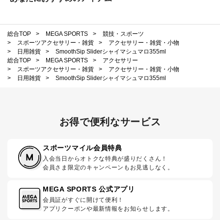
総合TOP
>
MEGA SPORTS
>
競技・スポーツ
>
スポーツアクセサリー・雑貨
>
アクセサリー・雑貨・小物
>
日用雑貨
>
SmoothSip Sliderシャイマシュマロ355ml
総合TOP
>
MEGA SPORTS
>
アクセサリー
>
スポーツアクセサリー・雑貨
>
アクセサリー・雑貨・小物
>
日用雑貨
>
SmoothSip Sliderシャイマシュマロ355ml
お得で便利なサービス
スポーツマイル会員特典
入会当日からオトクな特典が盛りだくさん！
会員さま限定のキャンペーンもお見逃しなく。
MEGA SPORTS 公式アプリ
会員証がすぐに開けて便利！
アプリクーポンや最新情報をお知らせします。