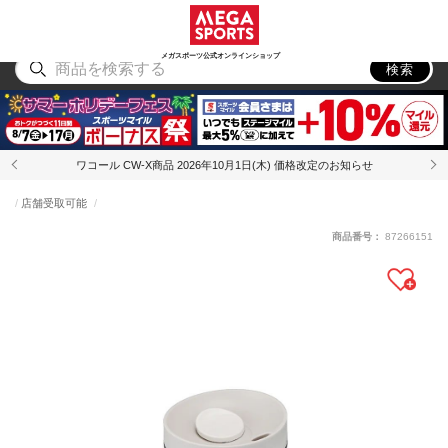
スポーツ
アウトドア
ブランド
アイテム
から探す
から探す
から探す
から探す
メガスポーツ公式オンラインショップ
検索
ワコール CW-X商品 2026年10月1日(木) 価格改定のお知らせ
店舗受取可能
商品番号：
87266151