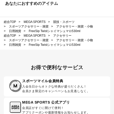
あなたにおすすめのアイテム
総合TOP
>
MEGA SPORTS
>
競技・スポーツ
>
スポーツアクセサリー・雑貨
>
アクセサリー・雑貨・小物
>
日用雑貨
>
FreeSip Twistシャイマシュマロ530ml
総合TOP
>
MEGA SPORTS
>
アクセサリー
>
スポーツアクセサリー・雑貨
>
アクセサリー・雑貨・小物
>
日用雑貨
>
FreeSip Twistシャイマシュマロ530ml
お得で便利なサービス
スポーツマイル会員特典
入会当日からオトクな特典が盛りだくさん！
会員さま限定のキャンペーンもお見逃しなく。
MEGA SPORTS 公式アプリ
会員証がすぐに開けて便利！
アプリクーポンや最新情報をお知らせします。