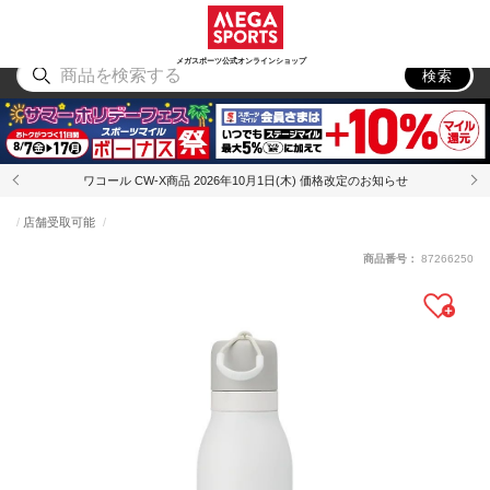
スポーツ
アウトドア
ブランド
アイテム
から探す
から探す
から探す
から探す
メガスポーツ公式オンラインショップ
検索
ワコール CW-X商品 2026年10月1日(木) 価格改定のお知らせ
店舗受取可能
商品番号：
87266250