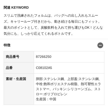
関連 KEYWORD
スリムで洗練されたフォルムは、バッグへの出し入れもスムー
ズ。キャリーループ付きだから、動き続ける毎日にもフィット。
最大のポイントとして、炭酸飲料を入れて持ち運びもOK！どんな
気分にも、しっかり応えてくれるボトルです。
特徴
商品番号
87266250
品番
C08102A5
素材・生産国
胴部:ステンレス鋼、上部蓋:ステンレス鋼、
中栓:飽和ポリエステル樹脂、熱可塑性エラ
ストマー、バッキン:シリコーンゴム、スト
ロー:ポリプロピレン
生産国：中国