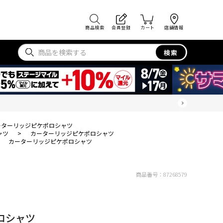
商品検索
会員登録
カート
店舗情報
検索
ーターリッジピケポロシャツ
ャツ
>
カーターリッジピケポロシャツ
>
カーターリッジピケポロシャツ
商品番号：
87268579
ロシャツ