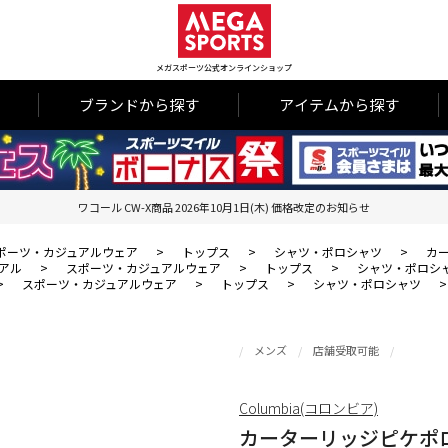
メガスポーツ公式オンラインショップ
ブランドから探す
アイテムから探す
ワコール CW-X商品 2026年10月1日(木) 価格改定のお知らせ
ポーツ・カジュアルウェア
>
トップス
>
シャツ・ポロシャツ
>
カ
アル
>
スポーツ・カジュアルウェア
>
トップス
>
シャツ・ポロシ
>
スポーツ・カジュアルウェア
>
トップス
>
シャツ・ポロシャツ
メンズ
店舗受取可能
Columbia(コロンビア)
カーターリッジピケポ