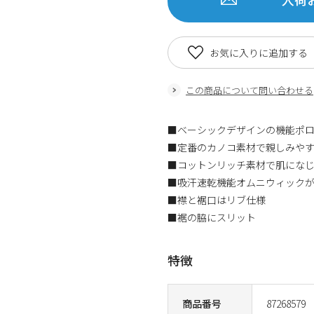
お気に入りに追加する
この商品について問い合わせる
■ベーシックデザインの機能ポ
■定番のカノコ素材で親しみや
■コットンリッチ素材で肌にな
■吸汗速乾機能オムニウィック
■襟と裾口はリブ仕様
■裾の脇にスリット
特徴
商品番号
87268579