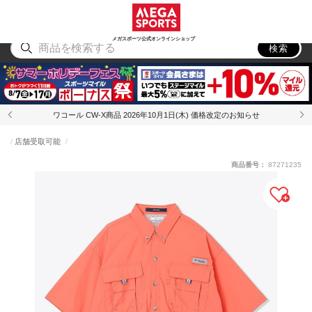
スポーツ
アウトドア
ブランド
アイテム
から探す
から探す
から探す
から探す
メガスポーツ公式オンラインショップ
検索
ワコール CW-X商品 2026年10月1日(木) 価格改定のお知らせ
店舗受取可能
商品番号：
87271235