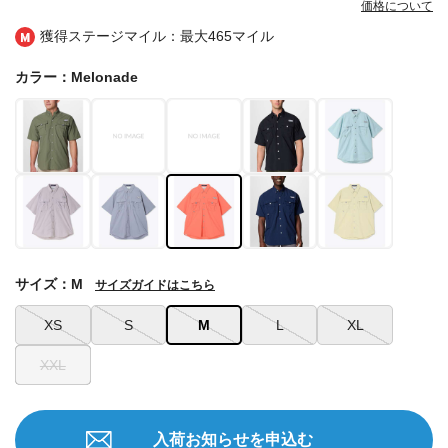
価格について
獲得ステージマイル：最大
465マイル
カラー：Melonade
サイズ：M
サイズガイドはこちら
XS
S
M
L
XL
XXL
入荷お知らせを申込む