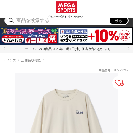
スポーツ
アウトドア
ブランド
アイテム
から探す
から探す
から探す
から探す
メガスポーツ公式オンラインショップ
検索
ワコール CW-X商品 2026年10月1日(木) 価格改定のお知らせ
メンズ
店舗受取可能
商品番号：
87272209