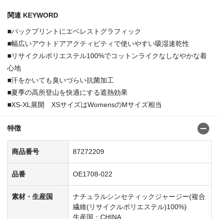
関連 KEYWORD
■バックプリントにエベレストグラフィック
■幅広いアウトドアアクティビティで使いやすい吸湿速乾性
■リサイクルポリエステル100%でコットンライクなしなやかな着
心地
■汗をかいても臭いづらい抗菌加工
■夏季の高所登山を快適にする遮熱効果
■XS-XL展開 XSサイズはWomensのMサイズ相当
特徴
商品番号
87272209
品番
OE1708-022
素材・生産国
ナチュラルシンセティックジャージー(複合
繊維(リサイクルポリエステル)100%)
生産国：CHINA