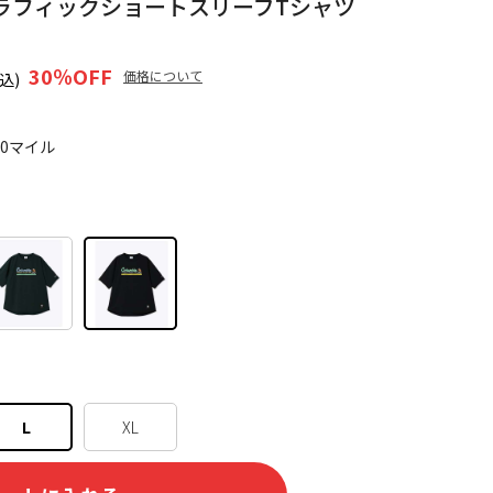
ラフィックショートスリーブTシャツ
30
％OFF
価格について
込)
10マイル
L
XL