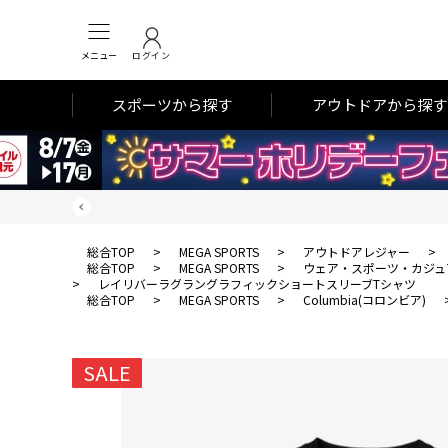
メニュー
ログイン
スポーツから探す
アウトドアから探す
総合TOP
>
MEGA SPORTS
>
アウトドアレジャー
>
総合TOP
>
MEGA SPORTS
>
ウェア・スポーツ・カジュ
>
レイリバーラグラングラフィックショートスリーブTシャツ
総合TOP
>
MEGA SPORTS
>
Columbia(コロンビア)
SALE