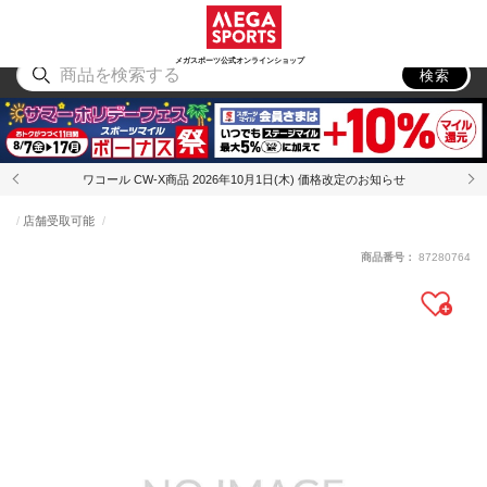
スポーツ
アウトドア
ブランド
アイテム
から探す
から探す
から探す
から探す
メガスポーツ公式オンラインショップ
検索
ワコール CW-X商品 2026年10月1日(木) 価格改定のお知らせ
店舗受取可能
商品番号：
87280764