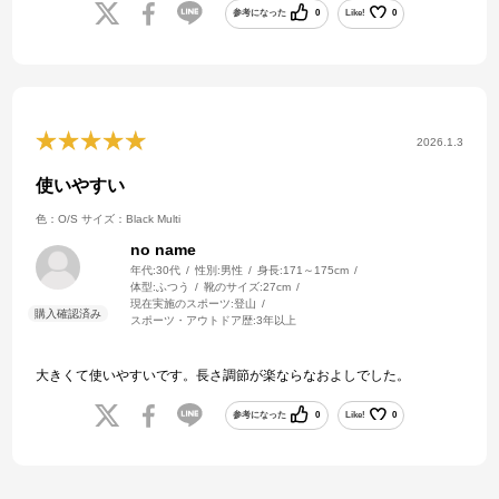
参考になった
0
Like!
0
2026.1.3
使いやすい
色：O/S
サイズ：Black Multi
no name
年代:
30代
性別:
男性
身長:
171～175cm
体型:
ふつう
靴のサイズ:
27cm
現在実施のスポーツ:
登山
スポーツ・アウトドア歴:
3年以上
大きくて使いやすいです。長さ調節が楽ならなおよしでした。
参考になった
0
Like!
0