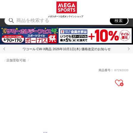
スポーツ
アウトドア
ブランド
アイテム
から探す
から探す
から探す
から探す
メガスポーツ公式オンラインショップ
検索
ワコール CW-X商品 2026年10月1日(木) 価格改定のお知らせ
店舗受取可能
商品番号：
87292033