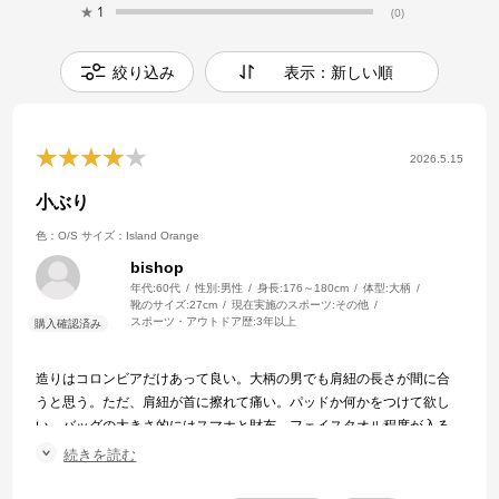
★
1
(0)
絞り込み
表示：新しい順
2026.5.15
小ぶり
色：O/S
サイズ：Island Orange
bishop
年代:
60代
性別:
男性
身長:
176～180cm
体型:
大柄
靴のサイズ:
27cm
現在実施のスポーツ:
その他
スポーツ・アウトドア歴:
3年以上
造りはコロンビアだけあって良い。大柄の男でも肩紐の長さが間に合
うと思う。ただ、肩紐が首に擦れて痛い。パッドか何かをつけて欲し
い。バッグの大きさ的にはスマホと財布、フェイスタオル程度が入る
ミニマムサイズ。後ろポッケは小型のスマホなら入るが、
続きを読む
Pixel10ProXLは入らなかった。残念。