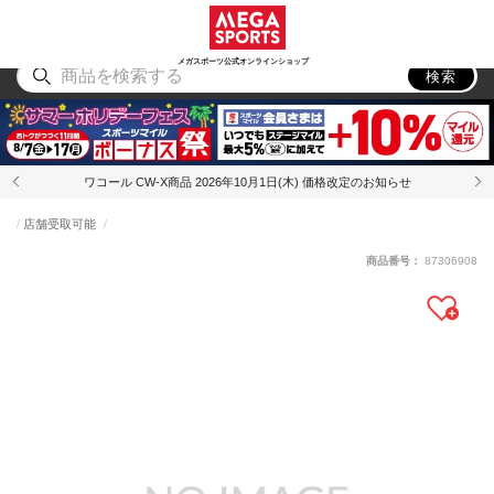
スポーツ
アウトドア
ブランド
アイテム
から探す
から探す
から探す
から探す
メガスポーツ公式オンラインショップ
検索
ワコール CW-X商品 2026年10月1日(木) 価格改定のお知らせ
店舗受取可能
商品番号：
87306908