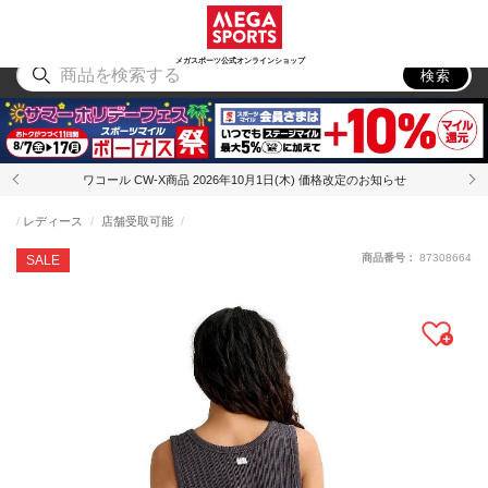
スポーツ
アウトドア
ブランド
アイテム
から探す
から探す
から探す
から探す
メガスポーツ公式オンラインショップ
検索
ワコール CW-X商品 2026年10月1日(木) 価格改定のお知らせ
レディース
店舗受取可能
商品番号：
87308664
SALE