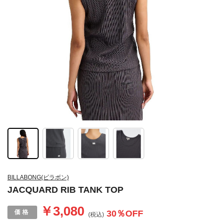
BILLABONG(ビラボン)
JACQUARD RIB TANK TOP
￥3,080
30
％OFF
(税込)