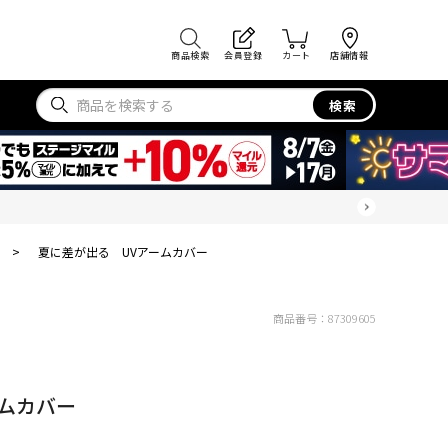
商品検索
会員登録
カート
店舗情報
検索
>
夏に差が出る UVアームカバー
商品番号：
87309605
ムカバー