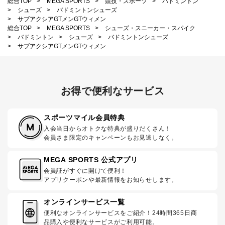
総合TOP
>
MEGA SPORTS
>
競技・スポーツ
>
バドミントン
>
シューズ
>
バドミントンシューズ
>
サブアクシアGTメンGTウィメン
総合TOP
>
MEGA SPORTS
>
シューズ・スニーカー・スパイク
>
バドミントン
>
シューズ
>
バドミントンシューズ
>
サブアクシアGTメンGTウィメン
お得で便利なサービス
スポーツマイル会員特典
入会当日からオトクな特典が盛りだくさん！
会員さま限定のキャンペーンもお見逃しなく。
MEGA SPORTS 公式アプリ
会員証がすぐに開けて便利！
アプリクーポンや最新情報をお知らせします。
オンラインサービス一覧
便利なオンラインサービスをご紹介！24時間365日商
品購入や便利なサービスがご利用可能。