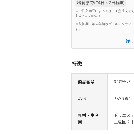
出荷までに4日～7日程度
※ご注文商品によっては、１点注文でも
おまとめのため）
※繁忙期（年末年始やゴールデンウィー
す。
詳し
特徴
商品番号
87325528
品番
PBS6067
素材・生産
ポリエステ
国
生産国：