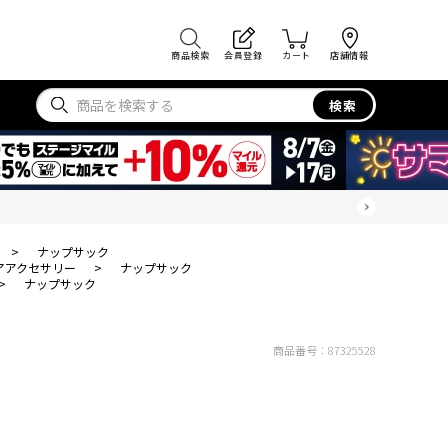
商品検索
会員登録
カート
店舗情報
検索
>
ナップサック
アアクセサリー
>
ナップサック
>
ナップサック
商品番号：
87325528