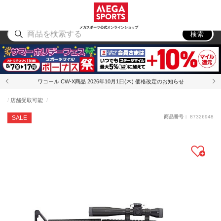
スポーツ
アウトドア
ブランド
アイテム
から探す
から探す
から探す
から探す
メガスポーツ公式オンラインショップ
検索
ワコール CW-X商品 2026年10月1日(木) 価格改定のお知らせ
店舗受取可能
商品番号：
87326948
SALE